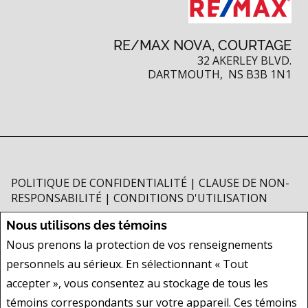
RE/MAX NOVA, COURTAGE
32 AKERLEY BLVD.
DARTMOUTH, NS B3B 1N1
POLITIQUE DE CONFIDENTIALITÉ
|
CLAUSE DE NON-
RESPONSABILITÉ
|
CONDITIONS D'UTILISATION
Tous les renseignements affichés sont jugés fiables; leur exactitude n'est
Nous utilisons des témoins
toutefois pas garantie et doit être vérifiée de façon indépendante. Aucune
Nous prenons la protection de vos renseignements
garantie ni représentation de quelque nature que ce soit est donnée quant
personnels au sérieux. En sélectionnant « Tout
à l'exactitude desdits renseignements. Ne vise pas à solliciter les acheteurs
ou vendeurs, propriétaires ou locataires actuellement sous contrat.
accepter », vous consentez au stockage de tous les
REALTOR®, REALTORS® et le logo REALTOR® sont des marques déposées
témoins correspondants sur votre appareil. Ces témoins
de REALTOR® Canada Inc., une compagnie dont la National Association of