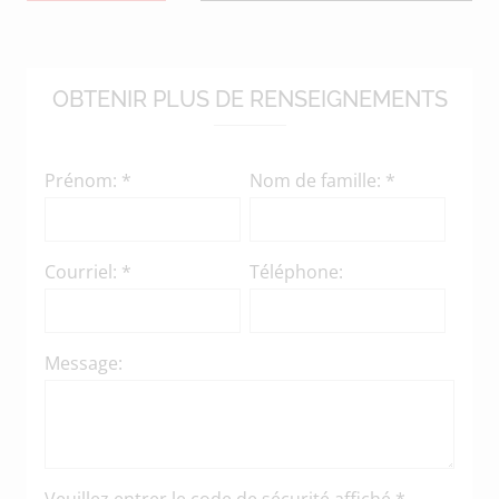
données présentées sur les pages
produites ou affichées sur ce site
Web.
OBTENIR PLUS DE RENSEIGNEMENTS
Prénom: *
Nom de famille: *
Courriel: *
Téléphone:
Message:
Veuillez entrer le code de sécurité affiché.*