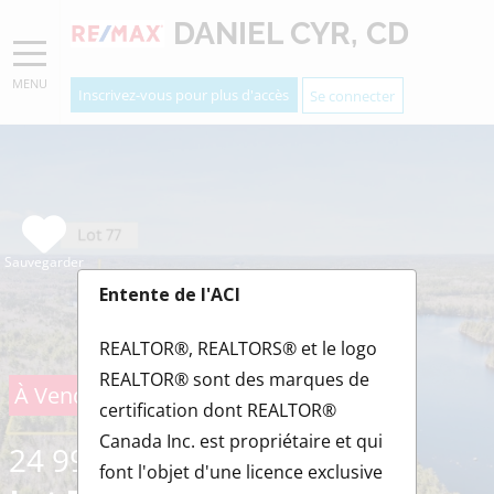
DANIEL CYR, CD
MENU
Inscrivez-vous pour plus d'accès
Se connecter
Sauvegarder
Entente de l'ACI
REALTOR®, REALTORS® et le logo
REALTOR® sont des marques de
À Vendre
certification dont REALTOR®
Canada Inc. est propriétaire et qui
24 999 $
font l'objet d'une licence exclusive