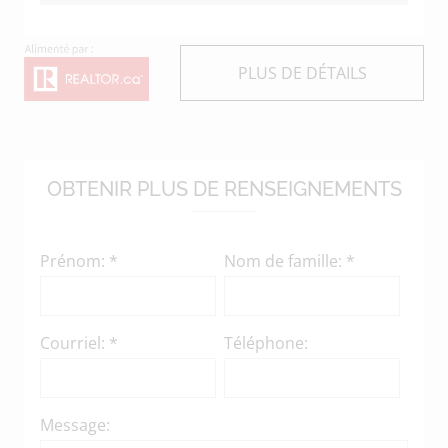
données présentées sur les pages
produites ou affichées sur ce site
Web.
PLUS DE DÉTAILS
OBTENIR PLUS DE RENSEIGNEMENTS
Prénom: *
Nom de famille: *
Courriel: *
Téléphone:
Message: