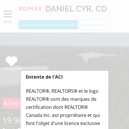
DANIEL CYR, CD
MENU
Inscrivez-vous pour plus d'accès
Se connecter
Sauvegarder
Entente de l'ACI
REALTOR®, REALTORS® et le logo
REALTOR® sont des marques de
À Vendre
certification dont REALTOR®
Canada Inc. est propriétaire et qui
19 900 $
font l'objet d'une licence exclusive