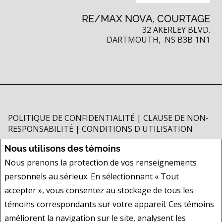
RE/MAX NOVA, COURTAGE
32 AKERLEY BLVD.
DARTMOUTH, NS B3B 1N1
POLITIQUE DE CONFIDENTIALITÉ
|
CLAUSE DE NON-
RESPONSABILITÉ
|
CONDITIONS D'UTILISATION
Tous les renseignements affichés sont jugés fiables; leur exactitude n'est
Nous utilisons des témoins
toutefois pas garantie et doit être vérifiée de façon indépendante. Aucune
Nous prenons la protection de vos renseignements
garantie ni représentation de quelque nature que ce soit est donnée quant
personnels au sérieux. En sélectionnant « Tout
à l'exactitude desdits renseignements. Ne vise pas à solliciter les acheteurs
ou vendeurs, propriétaires ou locataires actuellement sous contrat.
accepter », vous consentez au stockage de tous les
REALTOR®, REALTORS® et le logo REALTOR® sont des marques déposées
témoins correspondants sur votre appareil. Ces témoins
de REALTOR® Canada Inc., une compagnie dont la National Association of
améliorent la navigation sur le site, analysent les
REALTORS® et l'Association canadienne de l'immeuble sont propriétaires.